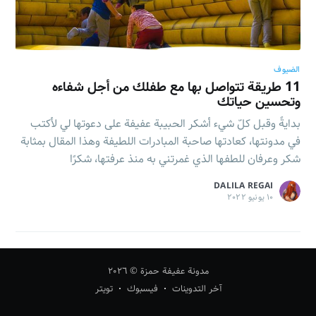
الضيوف
11 طريقة تتواصل بها مع طفلك من أجل شفاءه
وتحسين حياتك
الاشتراك
بدايةً وقبل كلّ شيء أشكر الحبيبة عفيفة على دعوتها لي لأكتب
في مدونتها، كعادتها صاحبة المبادرات اللطيفة وهذا المقال بمثابة
شكر وعرفان للطفها الذي غمرتني به منذ عرفتها، شكرًا
DALILA REGAI
١٠ يونيو ٢٠٢٢
مدونة عفيفة حمزة
© ٢٠٢٦
آخر التدوينات
فيسبوك
تويتر